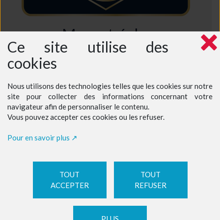
Mapa stránky
Ce site utilise des
Vitajte
cookies
Kto sme?
Prečo si vybrať práve nás?
Intenzívna výučba francúzštiny na juhozápade Francúzska
Hodiny francúzštiny spojené s výletmi
Nous utilisons des technologies telles que les cookies sur notre
Kultúrne exkurzie v juhozápadnom Francúzsku
Ceny - dospelí
site pour collecter des informations concernant votre
Ceny - Teenageři na našej jazykovej škole
navigateur afin de personnaliser le contenu.
Ceny - tínedžeri v dome učiteľa
Vous pouvez accepter ces cookies ou les refuser.
Zarezervujte si kurz
Kontakt
Pour en savoir plus
TOUT
TOUT
ACCEPTER
REFUSER
LEGAL NOTICE
|
Manage cookies
| ©
Celuga.fr
PLUS