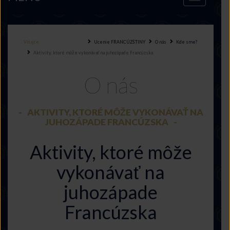
navigation
Vitajte
Ucenie FRANCÚZŠTINY
O nás
Kde sme?
Aktivity, ktoré môže vykonávať na juhozápade Francúzska
O nás
AKTIVITY, KTORÉ MÔŽE VYKONÁVAŤ NA
JUHOZÁPADE FRANCÚZSKA
Aktivity, ktoré môže
vykonávať na
juhozápade
Francúzska