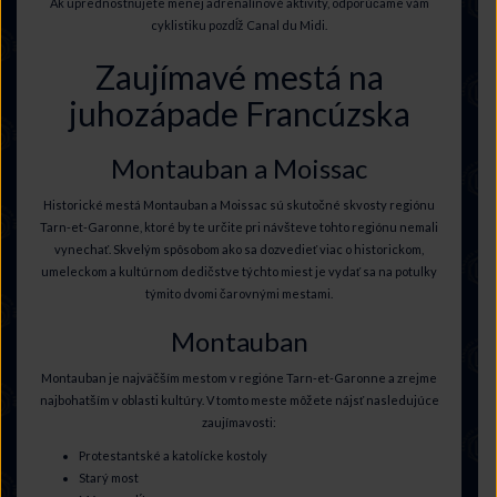
Ak uprednostňujete menej adrenalínové aktivity, odporúčame vám
cyklistiku pozdĺž Canal du Midi.
Zaujímavé mestá na
juhozápade Francúzska
Montauban a Moissac
Historické mestá Montauban a Moissac sú skutočné skvosty regiónu
Tarn-et-Garonne, ktoré by te určite pri návšteve tohto regiónu nemali
vynechať. Skvelým spôsobom ako sa dozvedieť viac o historickom,
umeleckom a kultúrnom dedičstve týchto miest je vydať sa na potulky
týmito dvomi čarovnými mestami.
Montauban
Montauban je najväčším mestom v regióne Tarn-et-Garonne a zrejme
najbohatším v oblasti kultúry. V tomto meste môžete nájsť nasledujúce
zaujímavosti:
Protestantské a katolícke kostoly
Starý most