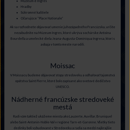
Múzeum d ́Ingres
Hradby
Súkromné kaštiele
Očarujúce “Place Nationale“
Ak sa rozhodnete objavovať umenie juhozápadného Francúzska, určite
nezabudnite na Múzeum Ingres, ktoré ukrýva sochárske Antoina
Bourdella a umelecké diela Jeana-Augusta-Dominiqua Ingresa, ktorí s
aobaja v tomto meste narodili.
Moissac
V Moissacu budeme objavovať stopy stredoveku a odhaľovať tajomstvá
opátstva Saint Pierre, ktoré bolo zapísané ako svetové dedičstvo
UNESCO.
Nádherné francúzske stredoveké
mestá
Radi vám taktiež ukážeme miesta ako Lauzerte, Auvillar, Bruniquel
alebo Saint-Antonin-Noble-Val v regióne Tarn-et-Garonne. Všetky tieto
dedinky boli vybudované v Stredoveku a radia sa medzi najkrajšie