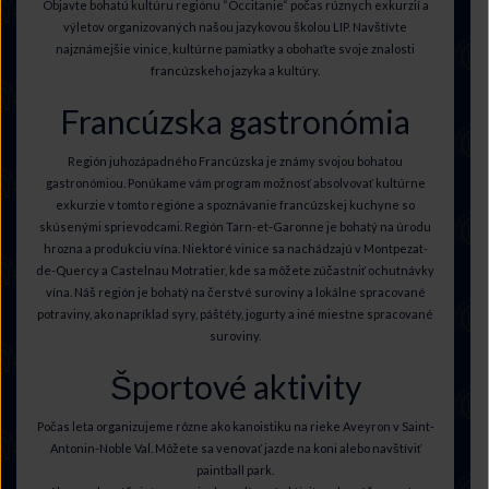
Objavte bohatú kultúru regiónu “Occitanie“ počas rúznych exkurzií a
výletov organizovaných našou jazykovou školou LIP. Navštívte
najznámejšie vinice, kultúrne pamiatky a obohaťte svoje znalosti
francúzskeho jazyka a kultúry.
Francúzska gastronómia
Región juhozápadného Francúzska je známy svojou bohatou
gastronómiou. Ponúkame vám program možnosť absolvovať kultúrne
exkurzie v tomto regióne a spoznávanie francúzskej kuchyne so
skúsenými sprievodcami. Región Tarn-et-Garonne je bohatý na úrodu
hrozna a produkciu vína. Niektoré vinice sa nachádzajú v Montpezat-
de-Quercy a Castelnau Motratier, kde sa môžete zúčastniť ochutnávky
vína. Náš región je bohatý na čerstvé suroviny a lokálne spracované
potraviny, ako napríklad syry, páštéty, jogurty a iné miestne spracované
suroviny.
Športové aktivity
Počas leta organizujeme rôzne ako kanoistiku na rieke Aveyron v Saint-
Antonin-Noble Val. Môžete sa venovať jazde na koni alebo navštíviť
paintball park.