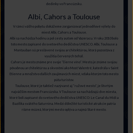
dedinky vo Francúzsku.
Albi, Cahors a Toulouse
V rámci vášho pobytu dokážeme zorganizovať jednodňové výlety do
miest Albi, Cahors a Toulouse.
Albi sa nachádza hodinu a pol cesty autom od Vazeracu. V roku 2010 bolo
toto mesto zapísané do svetového dedičstva UNESCO. Albi, Toulouse a
Montauban sú preslávené svojou architektúrou, ktorá pozostáva z
využitia červených tehál.
Cahors je mesto známe pre svoje “čierne víno“. Mesto je známe svojou
pôvabnou architektúrou a skvostmi ako Most Valentré, katedrála v Saint
Etienne a množstvo ďalších zaujímavých miest, vďaka ktorým toto mesto
púta turistov.
Toulouse, ktoré je taktiež nazývané aj “ružové mesto“, je štvrtým
najväčším mestom Francúzska. V Toulouse sa nachádzajú dve miesta,
ktoré boli zapísané do svetového dedičstva UNESCO: Le Canal du Midi a
Bazilika svätého Saturnina. Medzi dôležité turistické atrakcie patria
rôzne múzeá, ktorými mesto oplýva a najmä Staré mesto.