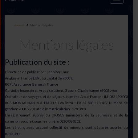
navigation
Accueil
Mentions légales
Mentions légales
Publication du site :
Directrice de publication : Jennifer Laur
Anglais in France EURL au capital de 7500 €.
RCP : Assurance Generali France
Garantie financière : Arcus solutions. 3 cours Charlemagne 69002 Lyon
Opérateur de voyages et de séjours. Numéro Atout France : IM 082 190 003
RCS MONTAUBAN 503 113 417 TVA intra : FR 87 503 113 417 Numéro de
gestion: 2008 B 90 Date d’immatriculation : 17/03/08
Enregistrement auprès du DRJSCS (ministère de la Jeunesse et de la
cohésion sociale), sous le numéro 082ORG0252.
Les séjours avec accueil collectif de mineurs sont déclarés auprès du
ministère.