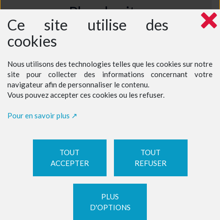
Plan du site
Ce site utilise des
Accueil
cookies
Centre de formation
Hébergement
Adultes
Professionnels
Nous utilisons des technologies telles que les cookies sur notre
Stage immersion
Tarifs professionnels
site pour collecter des informations concernant votre
Tarifs étudiants
navigateur afin de personnaliser le contenu.
Tarifs particuliers adultes
Vous pouvez accepter ces cookies ou les refuser.
Réserver un cours
Contact
Pour en savoir plus
TOUT
TOUT
ACCEPTER
REFUSER
MENTIONS LÉGALES
|
Gérer les cookies
| ©
Celuga.fr
PLUS
D'OPTIONS