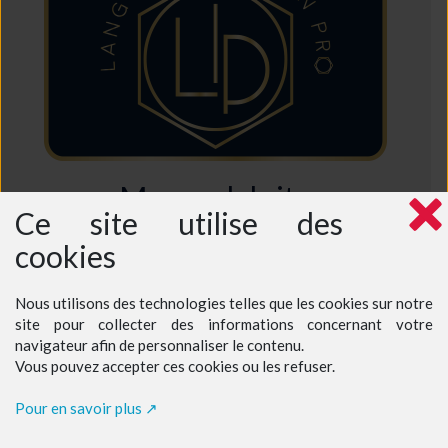
Mappa del sito
Ce site utilise des
Accoglienza
cookies
Chi siamo?
Perché sceglierci?
Corsi intensivi adulti
Programmi di escursioni
Nous utilisons des technologies telles que les cookies sur notre
Corsi di francese ed escursioni
Prezzi – adulti
site pour collecter des informations concernant votre
Prezzi – corsi per giovani alla nostra scuola
navigateur afin de personnaliser le contenu.
Prezzi – corsi per giovani a casa del professore
Vous pouvez accepter ces cookies ou les refuser.
Iscrizione ai corsi
Contatti
Pour en savoir plus