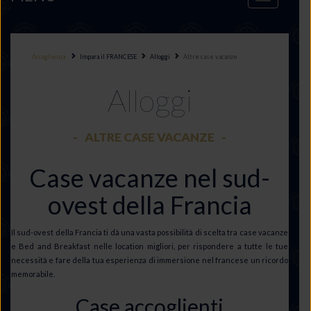
navigation
Accoglienza
Impara il FRANCESE
Alloggi
Altre case vacanze
Alloggi
ALTRE CASE VACANZE
Case vacanze nel sud-
ovest della Francia
Il sud-ovest della Francia ti dà una vasta possibilità di scelta tra case vacanze
e Bed and Breakfast nelle location migliori, per rispondere a tutte le tue
necessità e fare della tua esperienza di immersione nel francese un ricordo
memorabile.
Case accoglienti